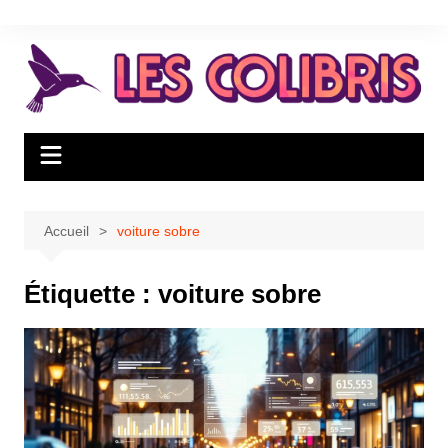
Aller
au
contenu
Accueil
voiture sobre
Étiquette :
voiture sobre