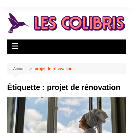
Aller
au
contenu
Accueil
projet de rénovation
Étiquette :
projet de rénovation