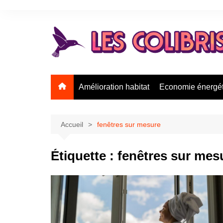
Aller
au
contenu
Amélioration habitat
Economie énergé
Accueil
fenêtres sur mesure
Étiquette :
fenêtres sur mes