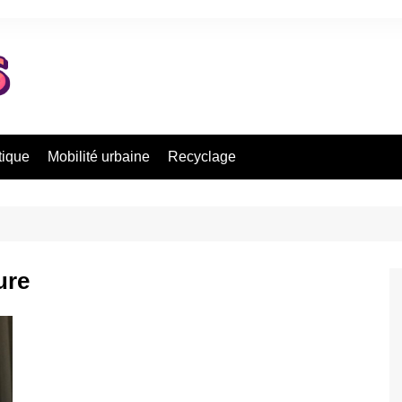
tique
Mobilité urbaine
Recyclage
ure