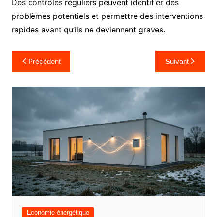
Des contrôles réguliers peuvent identifier des
problèmes potentiels et permettre des interventions
rapides avant qu’ils ne deviennent graves.
Navigation
Précédent
Suivant
de
l’article
Economie énergétique