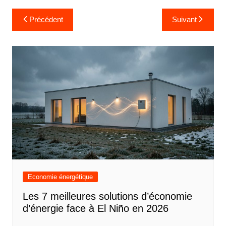
Navigation
Précédent
Suivant
de
l’article
Economie énergétique
Les 7 meilleures solutions d’économie
d’énergie face à El Niño en 2026